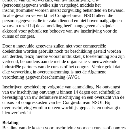
(persoons)gegevens welke zijn vastgelegd middels het
inschrijfformulier worden uiterst zorgvuldig behandeld en bewaard.
In alle gevallen verwerkt het Congresbureau NSOI alleen die
persoonsgegevens die ter zake dienend en niet bovenmatig zijn en
waarvan u zelf bij de aanmelding heeft aangegeven als zijnde
akkoord voor gebruik ten behoeve van uw inschrijving voor de
cursus of congres.
Door u ingevulde gegevens zullen niet voor commerciële
doeleinden worden gebruikt noch ter beschikking gesteld worden
aan derden, tenzij hiertoe vooraf uitdrukkelijk toestemming zou zijn
verleend, behoudens aan de met de organisatie samenwerkende
industriële partners van de cursus of het congres. Verder geldt dat
elke verwerking in overeenstemming is met de Algemene
verordening gegevensbescherming (AVG).
Inschrijven geschiedt op volgorde van aanmelding. Na ontvangst
van uw inschrijving ontvangt u binnen 14 dagen een schriftelijke
bevestiging van uw definitieve inschrijving en een overzicht van de
cursus- of congreskosten van het Congresbureau NSOI. Bij
overinschrijving wordt u op een wachtlijst geplaatst en ontvangt u
hierover bericht.
Betaling
Betaling van de kosten voor inschrijving voor een cursus of congres