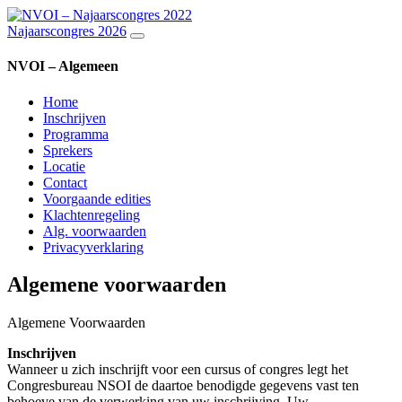
Najaarscongres 2026
NVOI – Algemeen
Home
Inschrijven
Programma
Sprekers
Locatie
Contact
Voorgaande edities
Klachtenregeling
Alg. voorwaarden
Privacyverklaring
Algemene voorwaarden
Algemene Voorwaarden
Inschrijven
Wanneer u zich inschrijft voor een cursus of congres legt het
Congresbureau NSOI de daartoe benodigde gegevens vast ten
behoeve van de verwerking van uw inschrijving. Uw