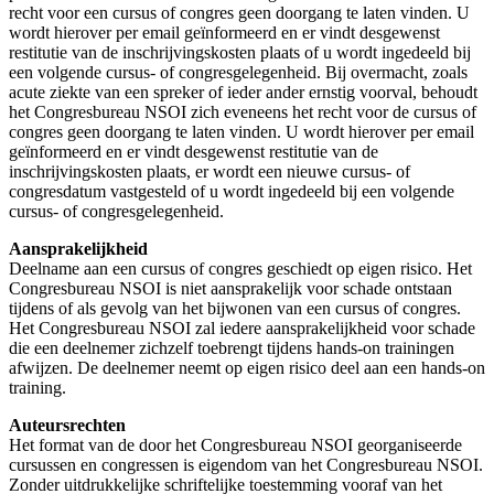
recht voor een cursus of congres geen doorgang te laten vinden. U
wordt hierover per email geïnformeerd en er vindt desgewenst
restitutie van de inschrijvingskosten plaats of u wordt ingedeeld bij
een volgende cursus- of congresgelegenheid. Bij overmacht, zoals
acute ziekte van een spreker of ieder ander ernstig voorval, behoudt
het Congresbureau NSOI zich eveneens het recht voor de cursus of
congres geen doorgang te laten vinden. U wordt hierover per email
geïnformeerd en er vindt desgewenst restitutie van de
inschrijvingskosten plaats, er wordt een nieuwe cursus- of
congresdatum vastgesteld of u wordt ingedeeld bij een volgende
cursus- of congresgelegenheid.
Aansprakelijkheid
Deelname aan een cursus of congres geschiedt op eigen risico. Het
Congresbureau NSOI is niet aansprakelijk voor schade ontstaan
tijdens of als gevolg van het bijwonen van een cursus of congres.
Het Congresbureau NSOI zal iedere aansprakelijkheid voor schade
die een deelnemer zichzelf toebrengt tijdens hands-on trainingen
afwijzen. De deelnemer neemt op eigen risico deel aan een hands-on
training.
Auteursrechten
Het format van de door het Congresbureau NSOI georganiseerde
cursussen en congressen is eigendom van het Congresbureau NSOI.
Zonder uitdrukkelijke schriftelijke toestemming vooraf van het