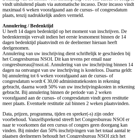
vindt uitsluitend plaats via automatische incasso. Deze incasso vindt
maximaal 6 weken voorafgaand aan de cursus- of congresdatum
plaats, tenzij nadrukkelijk anders vermeld.
Annulering / Bedenktijd
U heeft 14 dagen bedenktijd op het moment van inschrijven. De
bedenktermijn vervalt indien het eerste lesmoment binnen de 14
dagen bedenktijd plaatsvindt en de deelnemer hieraan heeft
deelgenomen.
Annulering van uw inschrijving dient schriftelijk te geschieden bij
het Congresbureau NSOI. Dit kan tevens per email naar
congresbureau@nsoi.nl. Annulering van uw inschrijving binnen 14
dagen na ontvangst van uw inschrijving is kosteloos. Daarna geldt:
bij annulering tot 6 weken voorafgaand aan de cursus- of
congresdatum wordt € 30,00 administratiekosten in rekening
gebracht, daarna wordt 50% van uw inschrijvingskosten in rekening
gebracht. Bij annulering binnen de periode van 2 weken
voorafgaand aan de cursus- of congresdatum vindt geen restitutie
meer plaats. Eventuele restitutie zal binnen 2 weken plaatsvinden.
Data, prijzen, programma, tijden en spreker(-s) zijn onder
voorbehoud. Vanzelfsprekend streeft het Congresbureau NSOI er
naar te voorkomen dat een cursus of congres geen doorgang kan
vinden. Bij minder dan 50% inschrijvingen van het totaal aantal te
plaatsen deelnemers behoudt het Congresbureau NSOI zich het