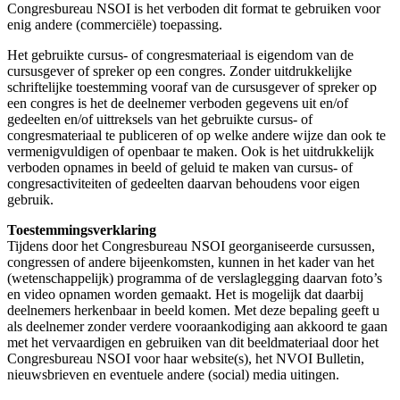
Congresbureau NSOI is het verboden dit format te gebruiken voor
enig andere (commerciële) toepassing.
Het gebruikte cursus- of congresmateriaal is eigendom van de
cursusgever of spreker op een congres. Zonder uitdrukkelijke
schriftelijke toestemming vooraf van de cursusgever of spreker op
een congres is het de deelnemer verboden gegevens uit en/of
gedeelten en/of uittreksels van het gebruikte cursus- of
congresmateriaal te publiceren of op welke andere wijze dan ook te
vermenigvuldigen of openbaar te maken. Ook is het uitdrukkelijk
verboden opnames in beeld of geluid te maken van cursus- of
congresactiviteiten of gedeelten daarvan behoudens voor eigen
gebruik.
Toestemmingsverklaring
Tijdens door het Congresbureau NSOI georganiseerde cursussen,
congressen of andere bijeenkomsten, kunnen in het kader van het
(wetenschappelijk) programma of de verslaglegging daarvan foto’s
en video opnamen worden gemaakt. Het is mogelijk dat daarbij
deelnemers herkenbaar in beeld komen. Met deze bepaling geeft u
als deelnemer zonder verdere vooraankodiging aan akkoord te gaan
met het vervaardigen en gebruiken van dit beeldmateriaal door het
Congresbureau NSOI voor haar website(s), het NVOI Bulletin,
nieuwsbrieven en eventuele andere (social) media uitingen.